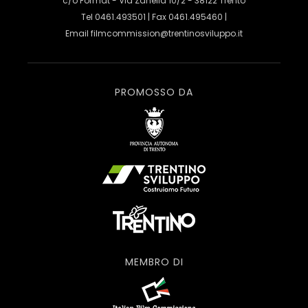
c/o Format - Via Zanella 10/2 - 38122 Trento
Tel 0461.493501 | Fax 0461.495460 |
Email
filmcommission@trentinosviluppo.it
PROMOSSO DA
MEMBRO DI