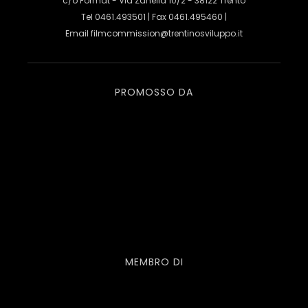
c/o Format - Via Zanella 10/2 - 38122 Trento
Tel 0461.493501 | Fax 0461.495460 |
Email
filmcommission@trentinosviluppo.it
PROMOSSO DA
MEMBRO DI