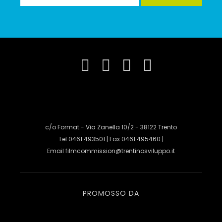
c/o Format - Via Zanella 10/2 - 38122 Trento
Tel 0461.493501 | Fax 0461.495460 |
Email
filmcommission@trentinosviluppo.it
PROMOSSO DA