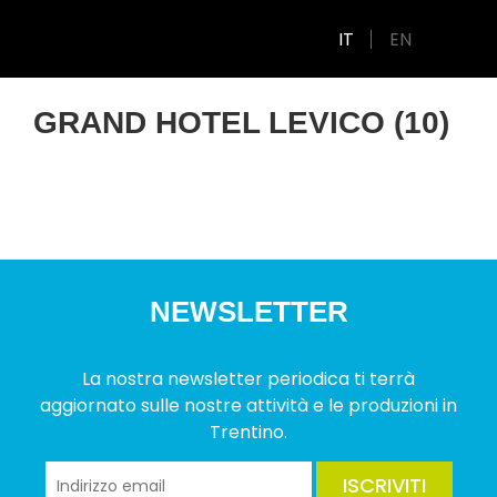
IT
EN
GRAND HOTEL LEVICO (10)
NEWSLETTER
La nostra newsletter periodica ti terrà
aggiornato sulle nostre attività e le produzioni in
Trentino.
ISCRIVITI