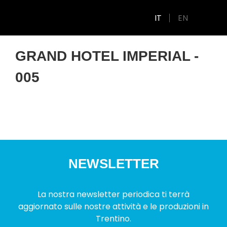
IT
EN
GRAND HOTEL IMPERIAL -
005
NEWSLETTER
La nostra newsletter periodica ti terrà
aggiornato sulle nostre attività e le produzioni in
Trentino.