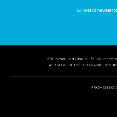
La nostra newsletter
c/o Format - Via Zanella 10/2 - 38122 Trento
Tel 0461.493501 | Fax 0461.495460 | Email
fi
PROMOSSO 