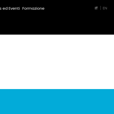
Green Film
IT
EN
 ed Eventi
Formazione