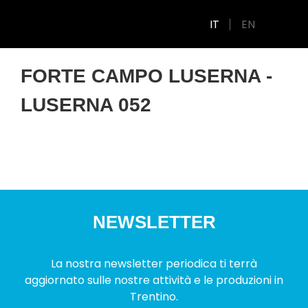
IT
EN
FORTE CAMPO LUSERNA -
LUSERNA 052
NEWSLETTER
La nostra newsletter periodica ti terrà
aggiornato sulle nostre attività e le produzioni in
Trentino.