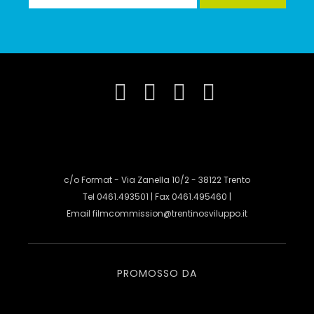
c/o Format - Via Zanella 10/2 - 38122 Trento
Tel 0461.493501 | Fax 0461.495460 |
Email
filmcommission@trentinosviluppo.it
PROMOSSO DA