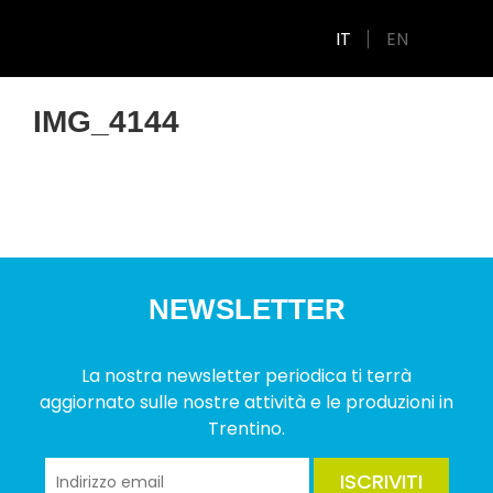
IT
EN
IMG_4144
NEWSLETTER
La nostra newsletter periodica ti terrà
aggiornato sulle nostre attività e le produzioni in
Trentino.
ISCRIVITI