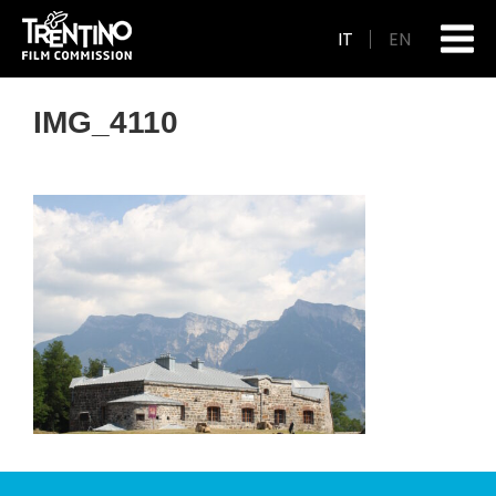
IT
EN
IMG_4110