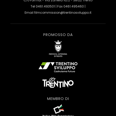
c/o Format - Via Zanella 10/2 - 38122 Trento
Tel 0461.493501 | Fax 0461.495460 |
Email
filmcommission@trentinosviluppo.it
PROMOSSO DA
MEMBRO DI