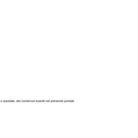
le o parziale, dei contenuti inseriti nel presente portale