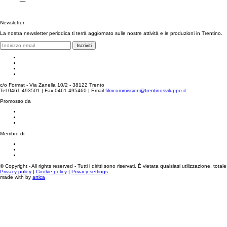
Newsletter
La nostra newsletter periodica ti terrà aggiornato sulle nostre attività e le produzioni in Trentino.
Iscriviti
c/o Format - Via Zanella 10/2 - 38122 Trento
Tel 0461.493501 | Fax 0461.495460 | Email
filmcommission@trentinosviluppo.it
Promosso da
Membro di
© Copyright - All rights reserved - Tutti i diritti sono riservati. È vietata qualsiasi utilizzazione, tota
Privacy policy
|
Cookie policy
|
Privacy settings
made with
by
artica