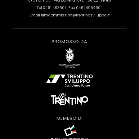
c/o Format - Via Zanella 10/2 - 38122 Trento
Tel 0461.493501 | Fax 0461.495460 |
Email
filmcommission@trentinosviluppo.it
PROMOSSO DA
MEMBRO DI