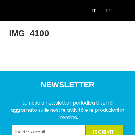
IT
EN
IMG_4100
NEWSLETTER
La nostra newsletter periodica ti terrà
aggiornato sulle nostre attività e le produzioni in
Trentino.
ISCRIVITI