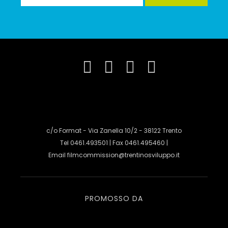
c/o Format - Via Zanella 10/2 - 38122 Trento
Tel 0461.493501 | Fax 0461.495460 |
Email
filmcommission@trentinosviluppo.it
PROMOSSO DA