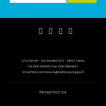
c/o Format - Via Zanella 10/2 - 38122 Trento
Tel 0461.493501 | Fax 0461.495460 |
Email
filmcommission@trentinosviluppo.it
PROMOSSO DA