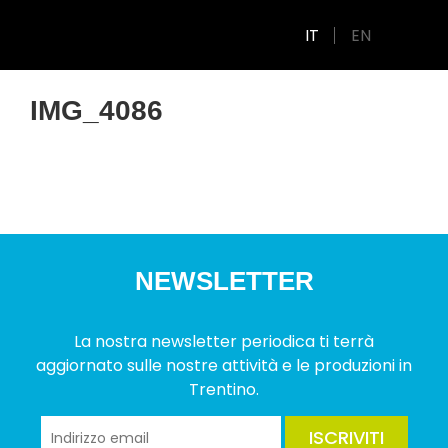
IT
EN
IMG_4086
NEWSLETTER
La nostra newsletter periodica ti terrà
aggiornato sulle nostre attività e le produzioni in
Trentino.
ISCRIVITI