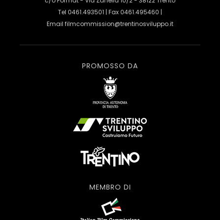
c/o Format - Via Zanella 10/2 - 38122 Trento
Tel 0461.493501 | Fax 0461.495460 |
Email
filmcommission@trentinosviluppo.it
PROMOSSO DA
MEMBRO DI