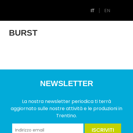
IT
EN
BURST
NEWSLETTER
La nostra newsletter periodica ti terrà
aggiornato sulle nostre attività e le produzioni in
Trentino.
ISCRIVITI