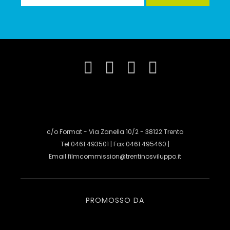
c/o Format - Via Zanella 10/2 - 38122 Trento
Tel 0461.493501 | Fax 0461.495460 |
Email
filmcommission@trentinosviluppo.it
PROMOSSO DA