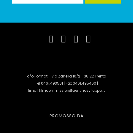
c/o Format - Via Zanella 10/2 - 38122 Trento
Tel 0461.493501 | Fax 0461.495460 |
Email
filmcommission@trentinosviluppo.it
PROMOSSO DA