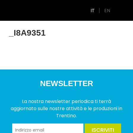
IT
EN
_I8A9351
NEWSLETTER
La nostra newsletter periodica ti terrà
aggiornato sulle nostre attività e le produzioni in
Trentino.
ISCRIVITI