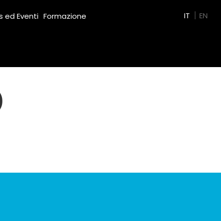
Green Film
IT
EN
 ed Eventi
Formazione
)