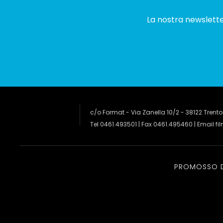
La nostra newsletter
c/o Format - Via Zanella 10/2 - 38122 Trento
Tel 0461.493501 | Fax 0461.495460 | Email
fi
PROMOSSO 