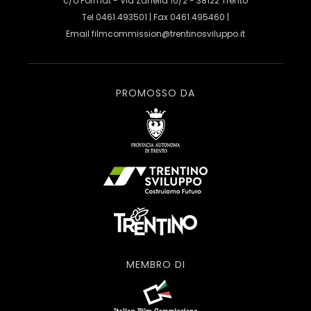
c/o Format - Via Zanella 10/2 - 38122 Trento
Tel 0461.493501 | Fax 0461.495460 |
Email
filmcommission@trentinosviluppo.it
PROMOSSO DA
MEMBRO DI