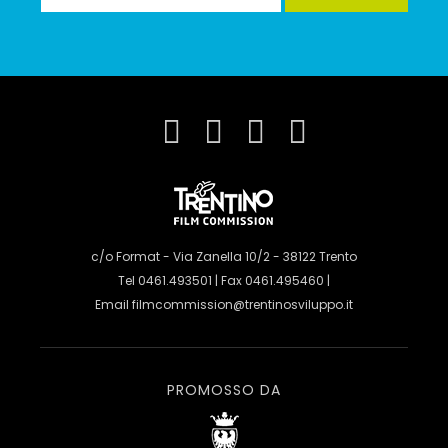
c/o Format - Via Zanella 10/2 - 38122 Trento
Tel 0461.493501 | Fax 0461.495460 |
Email
filmcommission@trentinosviluppo.it
PROMOSSO DA