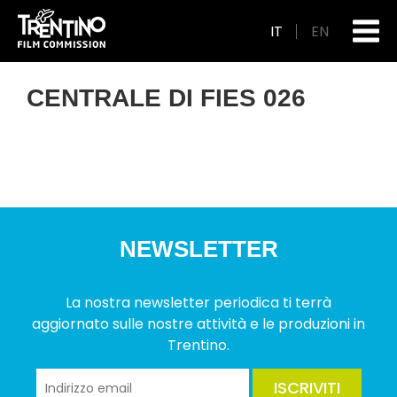
IT
EN
CENTRALE DI FIES 026
NEWSLETTER
La nostra newsletter periodica ti terrà
aggiornato sulle nostre attività e le produzioni in
Trentino.
ISCRIVITI