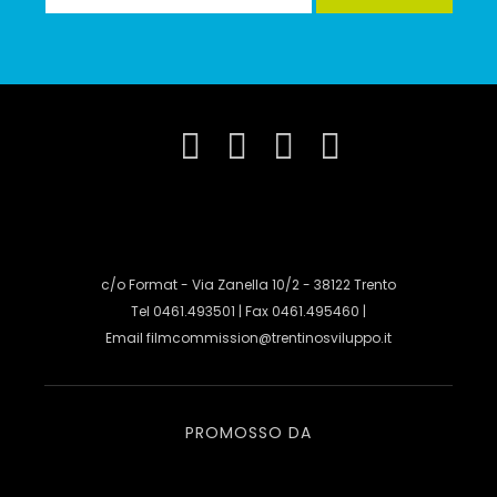
c/o Format - Via Zanella 10/2 - 38122 Trento
Tel 0461.493501 | Fax 0461.495460 |
Email
filmcommission@trentinosviluppo.it
PROMOSSO DA