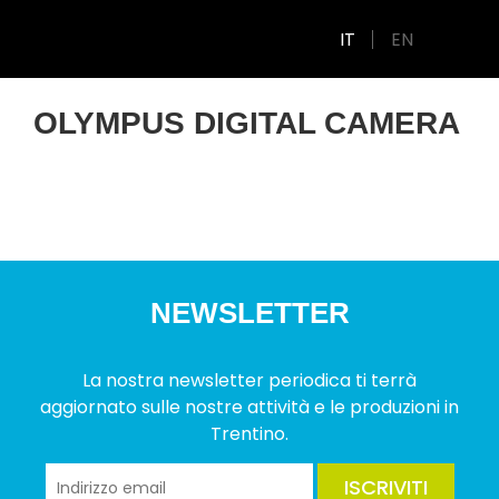
IT
EN
OLYMPUS DIGITAL CAMERA
NEWSLETTER
La nostra newsletter periodica ti terrà
aggiornato sulle nostre attività e le produzioni in
Trentino.
ISCRIVITI