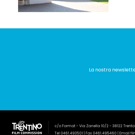
La nostra newsletter
c/o Format - Via Zanella 10/2 - 38122 Trento
Tel 0461.493501 | Fax 0461.495460 | Email
fi