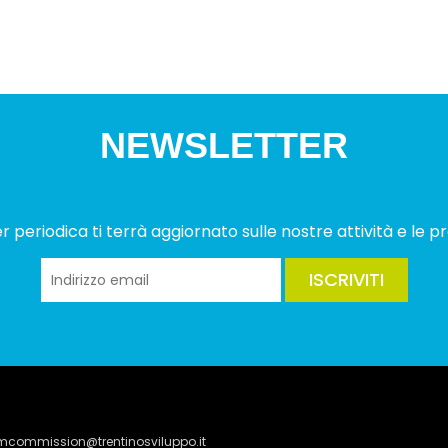
NEWSLETTER
 periodica ti terrà aggiornato sulle nostre attività e le pr
ISCRIVITI
lmcommission@trentinosviluppo.it