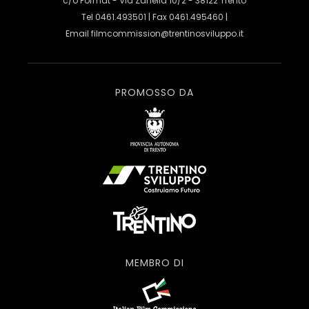
c/o Format - Via Zanella 10/2 - 38122 Trento
Tel 0461.493501 | Fax 0461.495460 |
Email
filmcommission@trentinosviluppo.it
PROMOSSO DA
MEMBRO DI