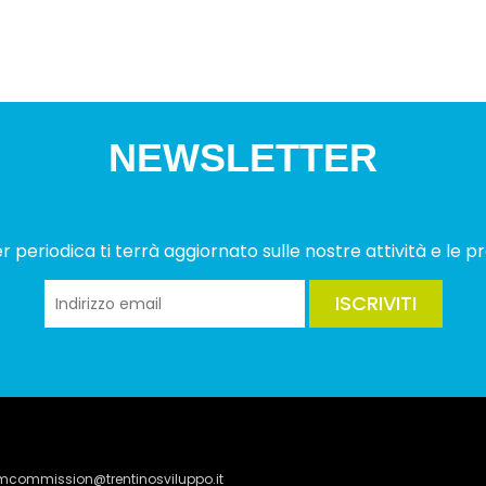
NEWSLETTER
 periodica ti terrà aggiornato sulle nostre attività e le pr
ISCRIVITI
lmcommission@trentinosviluppo.it