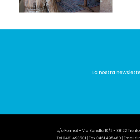
La nostra newsletter
c/o Format - Via Zanella 10/2 - 38122 Trento
Tel 0461.493501 | Fax 0461.495460 | Email
fi