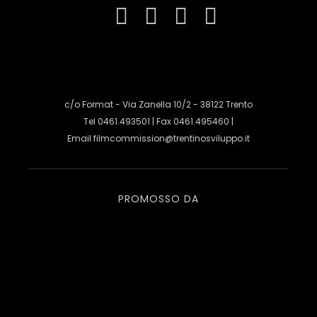
c/o Format - Via Zanella 10/2 - 38122 Trento
Tel 0461.493501 | Fax 0461.495460 |
Email
filmcommission@trentinosviluppo.it
PROMOSSO DA