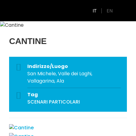
IT
EN
CANTINE
Indirizzo/Luogo
San Michele, Valle dei Laghi,
Vallagarina, Ala
Tag
SCENARI PARTICOLARI