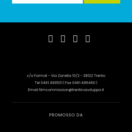
c/o Format - Via Zanella 10/2 - 38122 Trento
Tel 0461.493501 | Fax 0461.495460 |
Email
filmcommission@trentinosviluppo.it
PROMOSSO DA