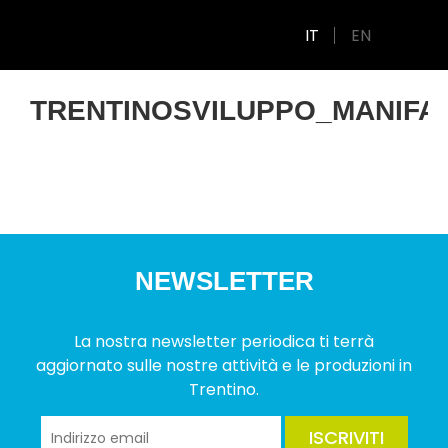
IT
EN
TRENTINOSVILUPPO_MANIFA
NEWSLETTER
La nostra newsletter periodica ti terrà
aggiornato sulle nostre attività e le produzioni in
Trentino.
ISCRIVITI