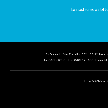
La nostra newsletter
c/o Format - Via Zanella 10/2 - 38122 Trento
Tel 0461.493501 | Fax 0461.495460 | Email
fi
PROMOSSO 