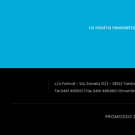
La nostra newsletter
c/o Format - Via Zanella 10/2 - 38122 Trento
Tel 0461.493501 | Fax 0461.495460 | Email
fi
PROMOSSO 