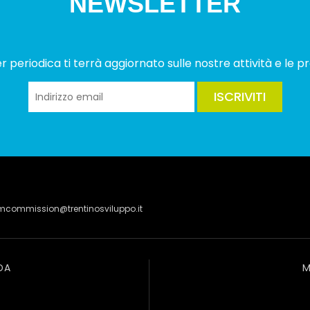
NEWSLETTER
 periodica ti terrà aggiornato sulle nostre attività e le pr
ISCRIVITI
lmcommission@trentinosviluppo.it
DA
M