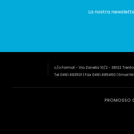
La nostra newsletter
c/o Format - Via Zanella 10/2 - 38122 Trento
Tel 0461.493501 | Fax 0461.495460 | Email
fi
PROMOSSO 