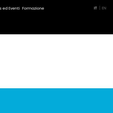
Green Film
IT
EN
 ed Eventi
Formazione