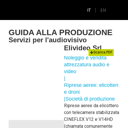
IT
EN
GUIDA ALLA PRODUZIONE
Servizi per l'audiovisivo
Elivideo Srl
Scarica PDF
Noleggio e vendita
attrezzatura audio e
video
|
Riprese aeree: elicotteri
e droni
|
Società di produzione
Riprese aeree da elicottero
con telecamera stabilizzata
CINEFLEX V12 e V14HD
(chiamata comunemente