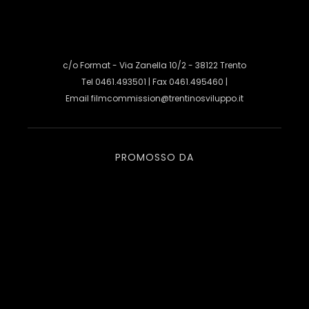
c/o Format - Via Zanella 10/2 - 38122 Trento
Tel 0461.493501 | Fax 0461.495460 |
Email
filmcommission@trentinosviluppo.it
PROMOSSO DA