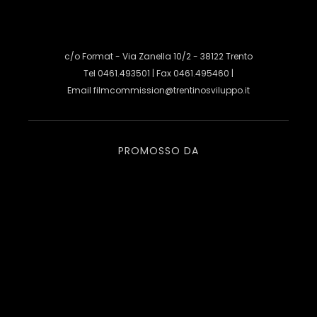
c/o Format - Via Zanella 10/2 - 38122 Trento
Tel 0461.493501 | Fax 0461.495460 |
Email
filmcommission@trentinosviluppo.it
PROMOSSO DA