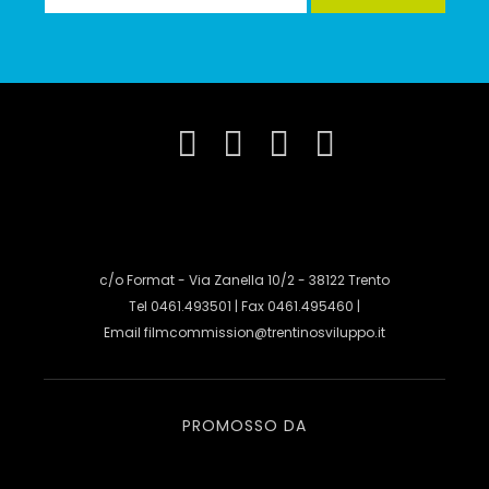
c/o Format - Via Zanella 10/2 - 38122 Trento
Tel 0461.493501 | Fax 0461.495460 |
Email
filmcommission@trentinosviluppo.it
PROMOSSO DA