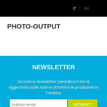
IT
EN
PHOTO-OUTPUT
NEWSLETTER
La nostra newsletter periodica ti terrà
aggiornato sulle nostre attività e le produzioni in
Trentino.
ISCRIVITI