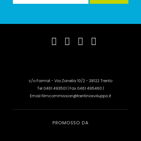
c/o Format - Via Zanella 10/2 - 38122 Trento
Tel 0461.493501 | Fax 0461.495460 |
Email
filmcommission@trentinosviluppo.it
PROMOSSO DA