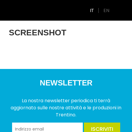
IT
EN
SCREENSHOT
NEWSLETTER
La nostra newsletter periodica ti terrà
aggiornato sulle nostre attività e le produzioni in
Trentino.
ISCRIVITI