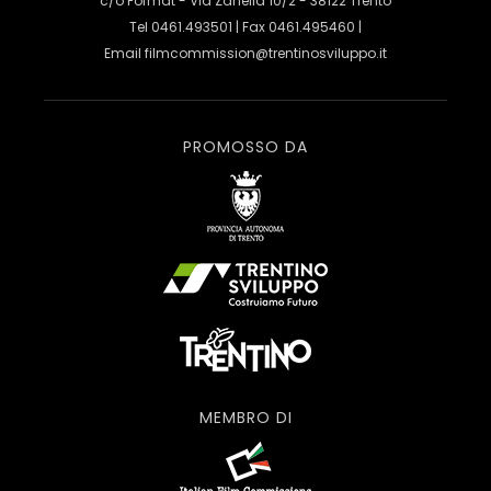
c/o Format - Via Zanella 10/2 - 38122 Trento
Tel 0461.493501 | Fax 0461.495460 |
Email
filmcommission@trentinosviluppo.it
PROMOSSO DA
MEMBRO DI