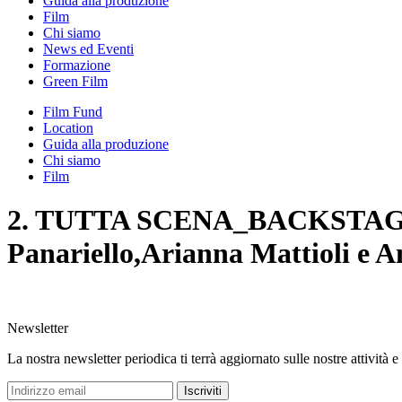
Guida alla produzione
Film
Chi siamo
News ed Eventi
Formazione
Green Film
Film Fund
Location
Guida alla produzione
Chi siamo
Film
2. TUTTA SCENA_BACKSTAGE_nell
Panariello,Arianna Mattioli e An
Newsletter
La nostra newsletter periodica ti terrà aggiornato sulle nostre attività e
Iscriviti