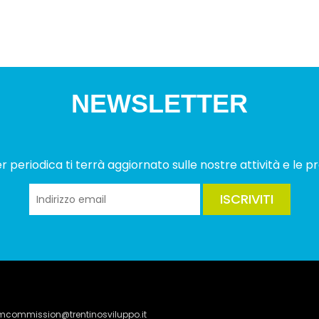
NEWSLETTER
 periodica ti terrà aggiornato sulle nostre attività e le pr
ISCRIVITI
lmcommission@trentinosviluppo.it