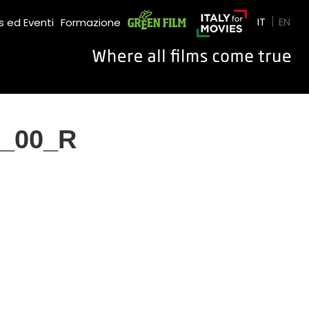
Green Film
IT
EN
 ed Eventi
Formazione
_00_R