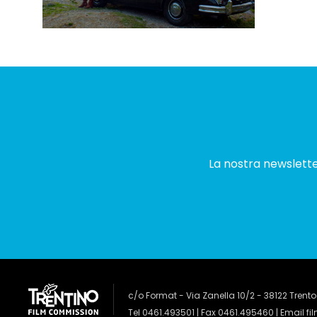
La nostra newsletter
c/o Format - Via Zanella 10/2 - 38122 Trento
Tel 0461.493501 | Fax 0461.495460 | Email
fi